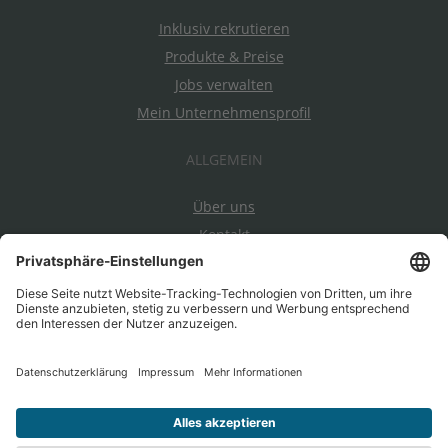
Inklusiv rekrutieren
Produkte & Preise
Jobs verwalten
Mein Unternehmensprofil
ALLGEMEIN
Über uns
Kontakt
Datenschutz
Impressum
AGBs
Ein Projekt von EnableMe & myAbility
|
Entwickelt durch