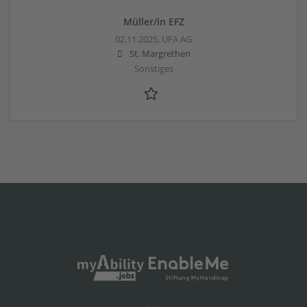
Müller/in EFZ
02.11.2025,
UFA AG
St. Margrethen
Sonstiges