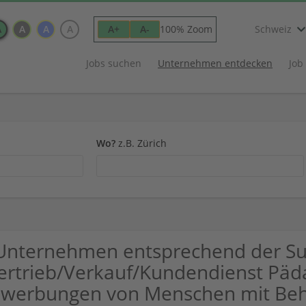
A
A
A
A
100% Zoom
A+
A-
Schweiz
Jobs suchen
Unternehmen entdecken
Job
Wo?
z.B. Zürich
Unternehmen entsprechend der S
ertrieb/Verkauf/Kundendienst Päda
werbungen von Menschen mit Beh