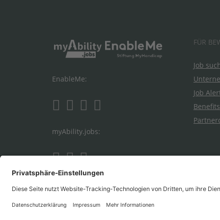
FÜR BE
Job suc
Untern
EnableMe:
Job Aler
Benefits
Partner
myAbility.jobs: