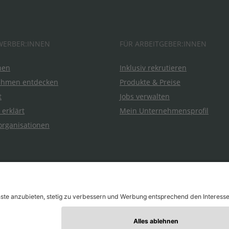
WERBER:INNEN
FÜR ARBEITGEBER:INNEN
hen
Inklusiv rekrutieren
ehmen entdecken
Produkte & Preise
t
Jobs verwalten
 erklärt
Mein Unternehmensprofil
organisationen