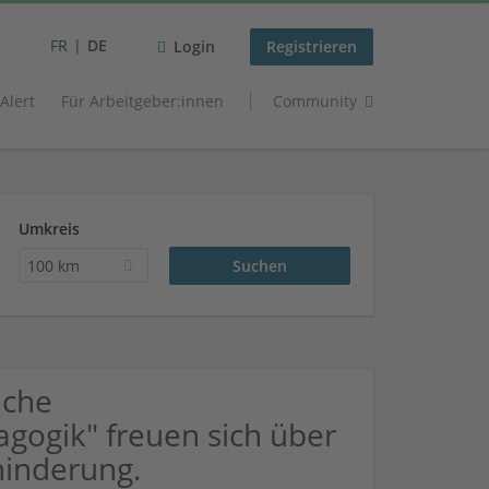
FR
DE
Login
Registrieren
 Alert
Für Arbeitgeber:innen
Community
Umkreis
100 km
uche
gogik" freuen sich über
inderung.