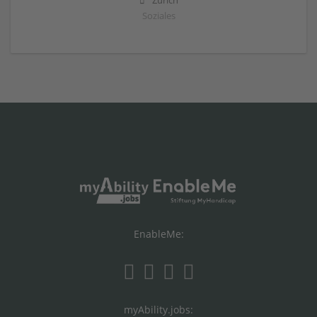
Zürich
Soziales
EnableMe:
myAbility.jobs: