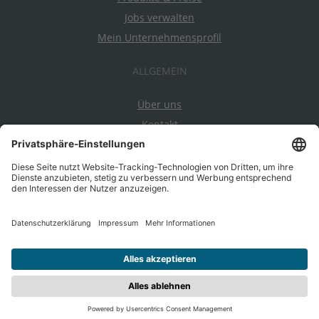
Jobs verwalten
Mein Unternehmensprofil
ALLGEMEIN
Über uns
Kontakt
Datenschutz
Impressum
AGBs
Ein Projekt von EnableMe & myAbility
|
Entwickelt durch
jobiqo
| Bei Nutzung dieser Seite stimmen Sie den
AGBs
zu.