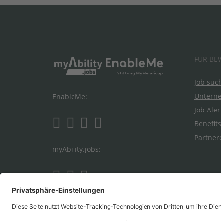
FÜR BE
Job suc
Untern
EnableMe:
Job Aler
Benefits
Partner
myAbility.jobs: