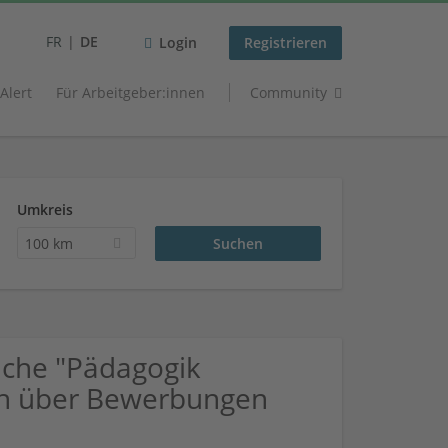
FR
DE
Login
Registrieren
 Alert
Für Arbeitgeber:innen
Community
Umkreis
100 km
che "Pädagogik
ich über Bewerbungen