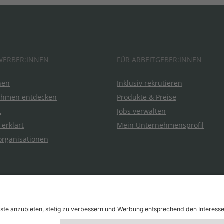
WERBER:INNEN
FÜR ARBEITGEBER:INNEN
hen
Inklusiv rekrutieren
ehmen entdecken
Produkte & Preise
t
Jobs verwalten
 erklärt
Mein Unternehmensprofil
organisationen