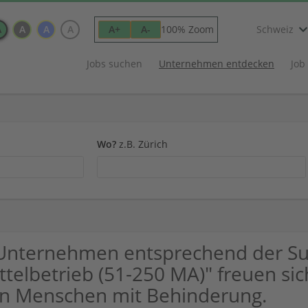
A
A
A
A
100% Zoom
A+
A-
Schweiz
Jobs suchen
Unternehmen entdecken
Job
Wo?
z.B. Zürich
Unternehmen entsprechend der Su
ttelbetrieb (51-250 MA)" freuen s
n Menschen mit Behinderung.