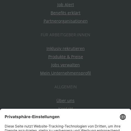
Job Alert
Benefits erklärt
Partnerorganisationen
FÜR ARBEITGEBER:INNEN
Inklusiv rekrutieren
Produkte & Preise
Jobs verwalten
Mein Unternehmensprofil
ALLGEMEIN
Über uns
Kontakt
Datenschutz
Impressum