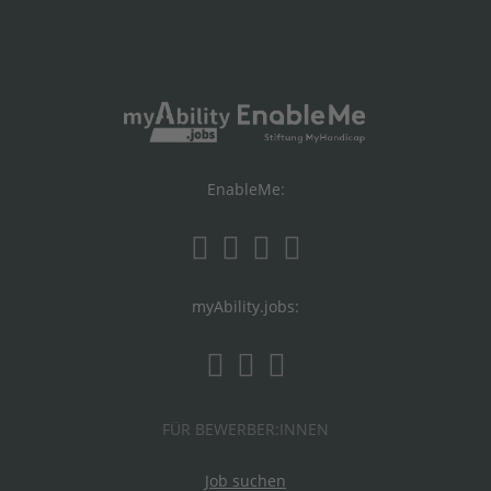
EnableMe:
myAbility.jobs:
FÜR BEWERBER:INNEN
Job suchen