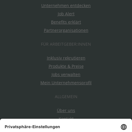
Unternehmen entdecken
Job Alert
Benefits erklärt
Partnerorganisationen
FÜR ARBEITGEBER:INNEN
Inklusiv rekrutieren
Produkte & Preise
Jobs verwalten
Mein Unternehmensprofil
ALLGEMEIN
Über uns
Kontakt
Datenschutz