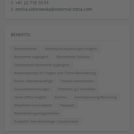
+41 22 710 10 51
emilia.sidorowska@external.totsa.com
BENEFITS:
Barrierefreiheit
Arbeitsplatzanpassungen möglich
Barrierefrei zugänglich
Barrierefreie Toiletten
Grösstenteils barrierefrei zugänglich
Ansprechperson für Fragen zum Thema Behinderung
Events / Betriebsausflüge
Flexible Arbeitszeiten
Gesundheitsleistungen
Öffentlich gut erreichbar
Home Office möglich
Kantine
Karriereplanung/Mentoring
Mitarbeiter:innenrabatte
Parkplatz
Weiterbildungsmöglichkeiten
Zusätzlich freie Arbeitstage / Zusatzurlaub