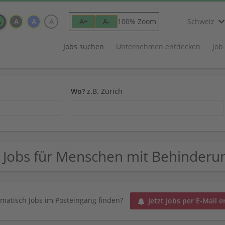
A
A
A
A
100% Zoom
A+
A-
Schweiz
Jobs suchen
Unternehmen entdecken
Job
Wo?
z.B. Zürich
 Jobs für Menschen mit Behinderu
matisch Jobs im Posteingang finden?
Jetzt Jobs per E-Mail e