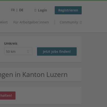
FR
DE
Login
Registrieren
 Alert
Für Arbeitgeber:innen
Community
Umkreis
50 km
ngen in Kanton Luzern
rhalten!