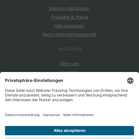
Inklusiv rekrutieren
Produkte & Preise
Jobs verwalten
Mein Unternehmensprofil
ALLGEMEIN
Über uns
Kontakt
Datenschutz
Impressum
AGBs
Ein Projekt von EnableMe & myAbility
|
Entwickelt durch