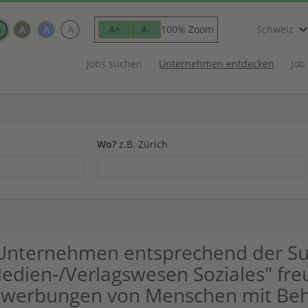
A
A
A
A
100% Zoom
A+
A-
Schweiz
Jobs suchen
Unternehmen entdecken
Job
Wo?
z.B. Zürich
Unternehmen entsprechend der S
edien-/Verlagswesen Soziales" fre
werbungen von Menschen mit Beh