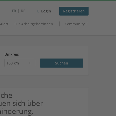
FR
DE
Login
Registrieren
 Alert
Für Arbeitgeber:innen
Community
Umkreis
100 km
uche
uen sich über
inderung.