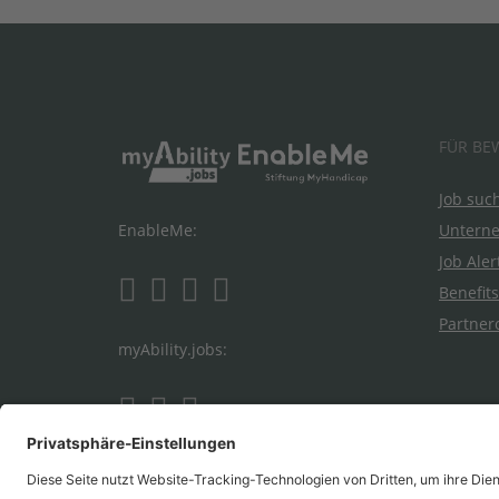
FÜR BE
Job suc
Untern
EnableMe:
Job Aler
Benefits
Partner
myAbility.jobs: