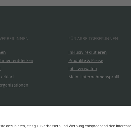
WERBER:INNEN
FÜR ARBEITGEBER:INNEN
hen
Inklusiv rekrutieren
ehmen entdecken
Produkte & Preise
t
Jobs verwalten
 erklärt
Mein Unternehmensprofil
organisationen