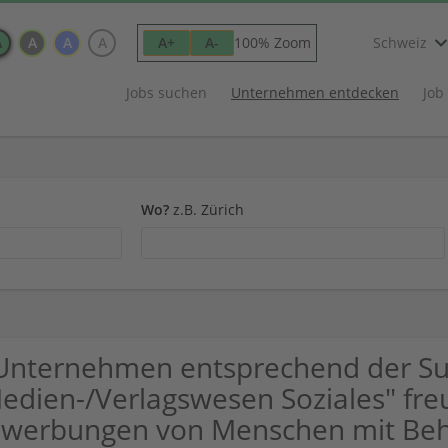
A
A
A
A
100% Zoom
A+
A-
Schweiz
Jobs suchen
Unternehmen entdecken
Job
Wo?
z.B. Zürich
Unternehmen entsprechend der S
edien-/Verlagswesen Soziales" fre
werbungen von Menschen mit Beh