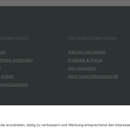
WERBER:INNEN
FÜR ARBEITGEBER:INNEN
hen
Inklusiv rekrutieren
ehmen entdecken
Produkte & Preise
t
Jobs verwalten
 erklärt
Mein Unternehmensprofil
organisationen