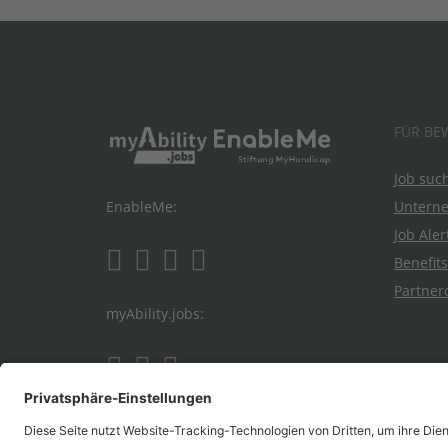
FÜR BE
Job suc
Untern
EnableMe:
Job Aler
Benefits
Partner
myAbility.jobs: