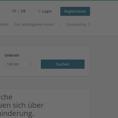
FR
DE
Login
Registrieren
 Alert
Für Arbeitgeber:innen
Community
Umkreis
100 km
uche
uen sich über
inderung.