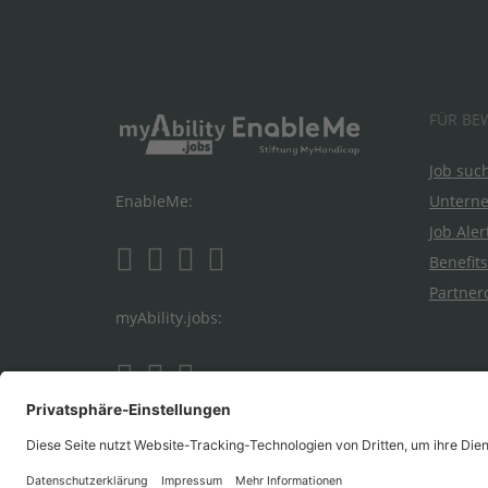
FÜR BE
Job suc
Untern
EnableMe:
Job Aler
Benefits
Partner
myAbility.jobs: