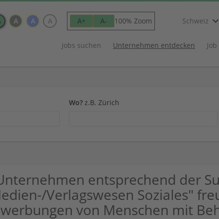
A
A
A
A
100% Zoom
A+
A-
Schweiz
Jobs suchen
Unternehmen entdecken
Job
Wo?
z.B. Zürich
Unternehmen entsprechend der S
edien-/Verlagswesen Soziales" fre
werbungen von Menschen mit Beh