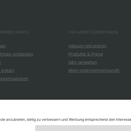
WERBER:INNEN
FÜR ARBEITGEBER:INNEN
hen
Inklusiv rekrutieren
ehmen entdecken
Produkte & Preise
t
Jobs verwalten
 erklärt
Mein Unternehmensprofil
organisationen