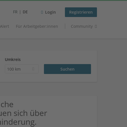
FR
DE
Login
Registrieren
 Alert
Für Arbeitgeber:innen
Community
Umkreis
100 km
uche
uen sich über
inderung.