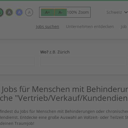
A
A
A
A
100% Zoom
A+
A-
Schweiz
Jobs suchen
Unternehmen entdecken
Job
Wo?
z.B. Zürich
 Jobs für Menschen mit Behinderu
che "Vertrieb/Verkauf/Kundendien
 findest du Jobs für Menschen mit Behinderungen oder chronische
endienst. Entdecke eine große Auswahl an Vollzeit- oder Teilzeit 
t deinen Traumjob!