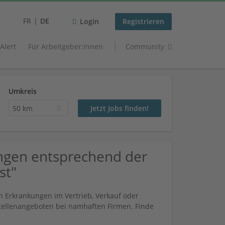
FR
DE
Login
Registrieren
 Alert
Für Arbeitgeber:innen
Community
Umkreis
50 km
ngen entsprechend der
st"
n Erkrankungen im Vertrieb, Verkauf oder
Stellenangeboten bei namhaften Firmen. Finde