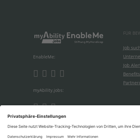
FÜR BE
Job suc
Untern
EnableMe:
Job Aler
Benefits
Partner
myAbility.jobs: