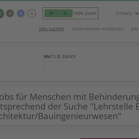
A
A
A
A
100% Zoom
A+
A-
Schweiz
Jobs suchen
Unternehmen entdecken
Job
Wo?
z.B. Zürich
Jobs für Menschen mit Behinderu
tsprechend der Suche "Lehrstelle 
chitektur/Bauingenieurwesen"