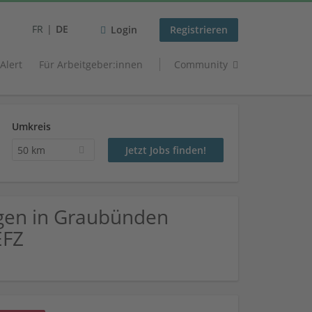
FR
DE
Login
Registrieren
 Alert
Für Arbeitgeber:innen
Community
Umkreis
50 km
ngen in Graubünden
EFZ