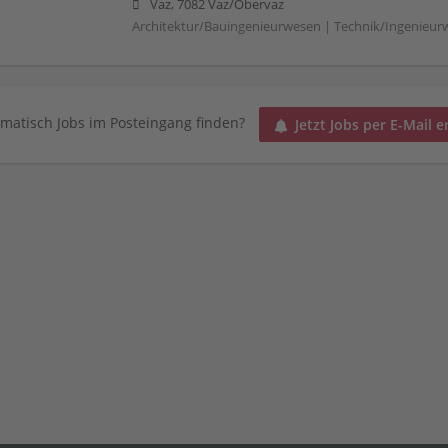
Vaz, 7082 Vaz/Obervaz
Architektur/Bauingenieurwesen | Technik/Ingenieur
matisch Jobs im Posteingang finden?
Jetzt Jobs per E-Mail e