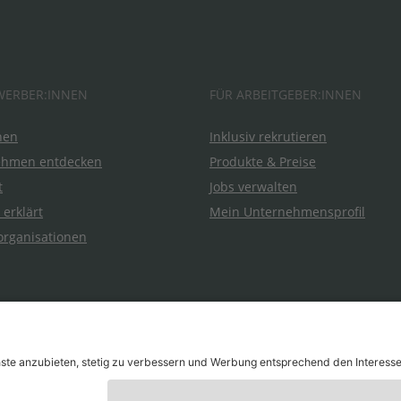
WERBER:INNEN
FÜR ARBEITGEBER:INNEN
hen
Inklusiv rekrutieren
ehmen entdecken
Produkte & Preise
t
Jobs verwalten
 erklärt
Mein Unternehmensprofil
organisationen