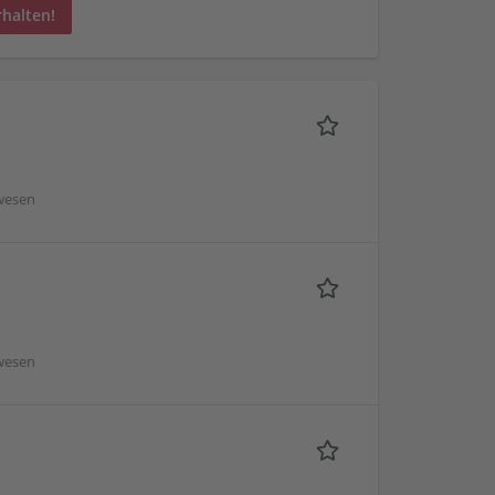
rhalten!
wesen
wesen