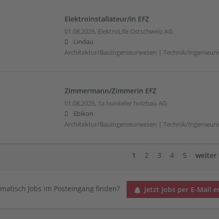
Elektroinstallateur/in EFZ
01.08.2026,
ElektroLife Ostschweiz AG
Lindau
Architektur/Bauingenieurwesen | Technik/Ingenieur
Zimmermann/Zimmerin EFZ
01.08.2026,
1a hunkeler holzbau AG
Ebikon
Architektur/Bauingenieurwesen | Technik/Ingenieur
1
2
3
4
5
weiter 
matisch Jobs im Posteingang finden?
Jetzt Jobs per E-Mail e