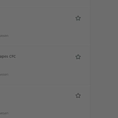
wesen
hapes CFC
wesen
wesen