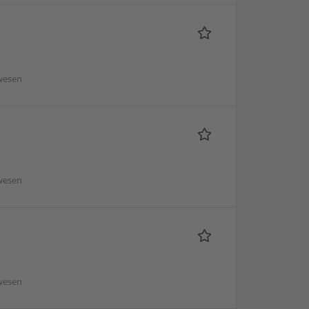
wesen
wesen
wesen