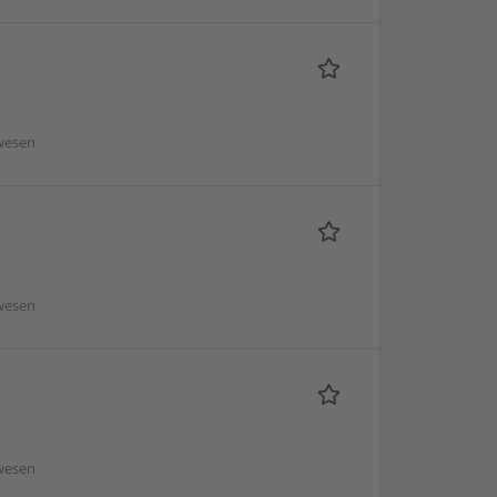
wesen
wesen
wesen