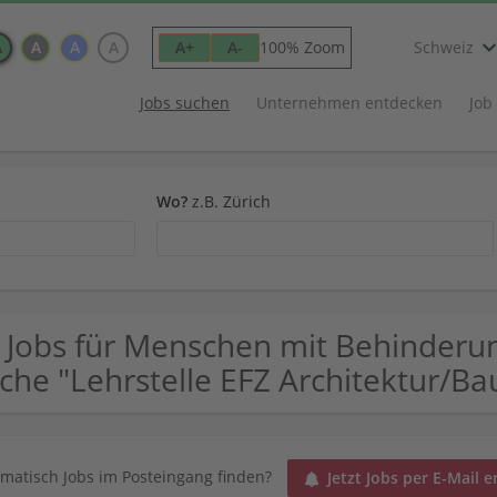
A
A
A
A
100% Zoom
A+
A-
Schweiz
Jobs suchen
Unternehmen entdecken
Job
Wo?
z.B. Zürich
 Jobs für Menschen mit Behinderu
che "Lehrstelle EFZ Architektur/B
matisch Jobs im Posteingang finden?
Jetzt Jobs per E-Mail e