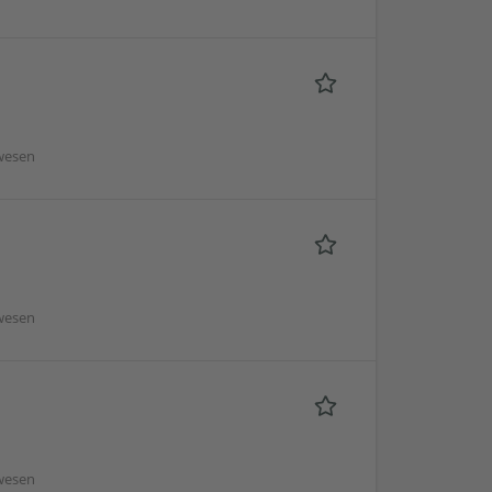
wesen
wesen
wesen