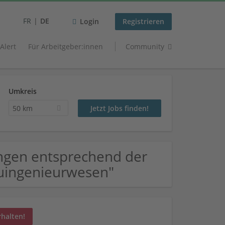
FR
DE
Login
Registrieren
 Alert
Für Arbeitgeber:innen
Community
Umkreis
50 km
ngen entsprechend der
auingenieurwesen"
rhalten!