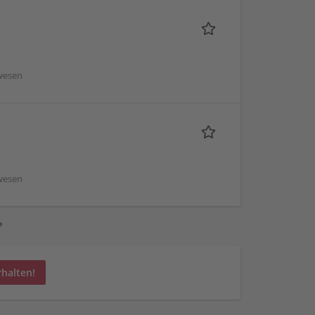
wesen
wesen
›
rhalten!