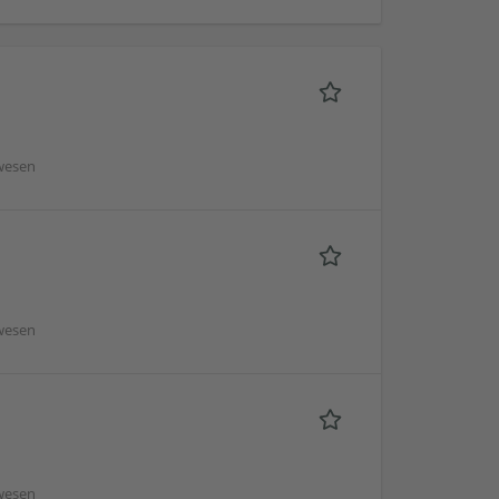
wesen
wesen
wesen