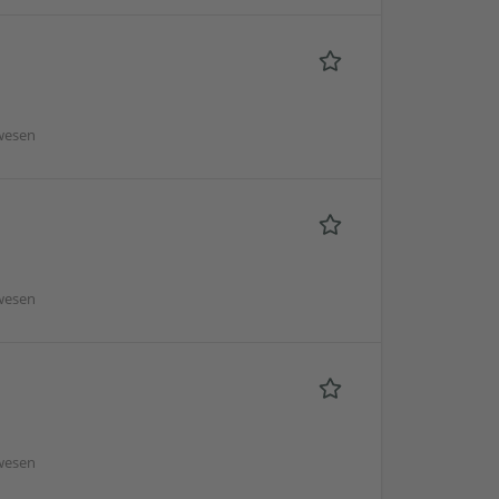
wesen
wesen
wesen