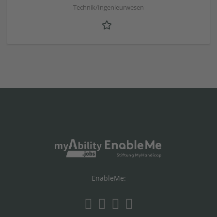
Technik/Ingenieurwesen
EnableMe: