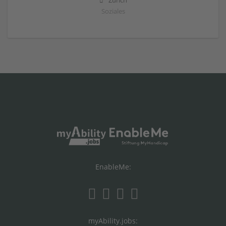
Zürich
Soziales
EnableMe:
myAbility.jobs: