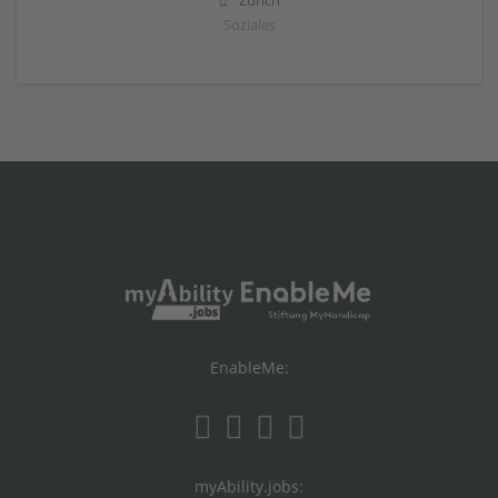
Zürich
Soziales
EnableMe:
myAbility.jobs: