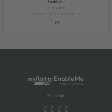
EnableMe
St. Gallen
Interessenvertretung / Lobbying
1 job
EnableMe: