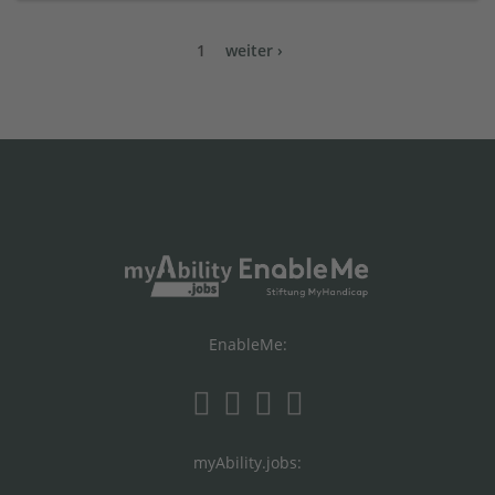
1
weiter ›
EnableMe:
myAbility.jobs: