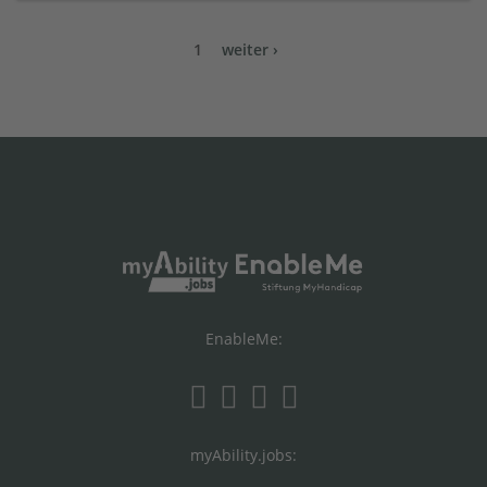
1
weiter ›
EnableMe:
myAbility.jobs: