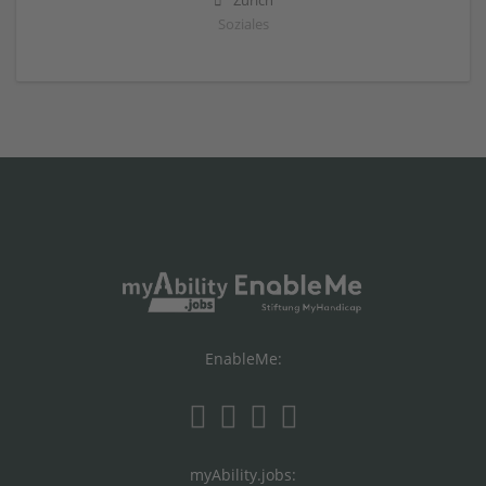
Zürich
Soziales
EnableMe:
myAbility.jobs: