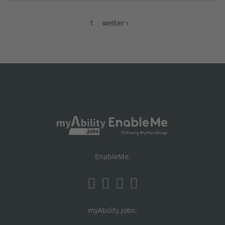
1
weiter ›
EnableMe:
myAbility.jobs: