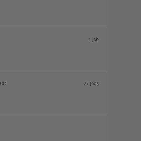
1 job
adt
27 Jobs