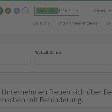
A
A
A
A
100% Zoom
A+
A-
Schweiz
Jobs suchen
Unternehmen entdecken
Job
Wo?
z.B. Zürich
 Unternehmen freuen sich über B
nschen mit Behinderung.