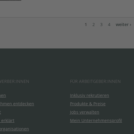
1
2
3
4
weiter ›
WERBER:INNEN
FÜR ARBEITGEBER:INNEN
hen
Inklusiv rekrutieren
ehmen entdecken
Produkte & Preise
t
Jobs verwalten
 erklärt
Mein Unternehmensprofil
organisationen