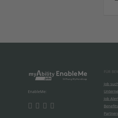
FÜR BE
Job suc
Untern
EnableMe:
Job Aler
Benefits
Partner