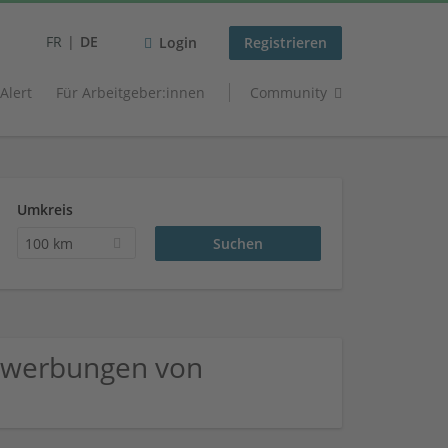
FR
DE
Login
Registrieren
 Alert
Für Arbeitgeber:innen
Community
Umkreis
100 km
ewerbungen von