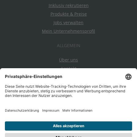
Inklusiv rekrutieren
Produkte & Preise
Jobs verwalten
Mein Unternehmensprofil
ALLGEMEIN
Über uns
Kontakt
Datenschutz
Impressum
AGBs
Ein Projekt von EnableMe & myAbility
|
Entwickelt durch