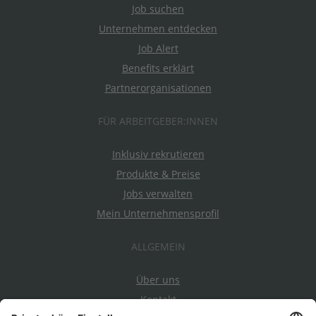
Job suchen
Unternehmen entdecken
Job Alert
Benefits erklärt
Partnerorganisationen
FÜR ARBEITGEBER:INNEN
Inklusiv rekrutieren
Produkte & Preise
Jobs verwalten
Mein Unternehmensprofil
ALLGEMEIN
Über uns
Kontakt