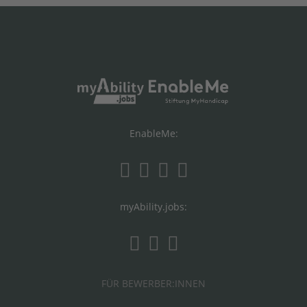
EnableMe:
myAbility.jobs:
FÜR BEWERBER:INNEN