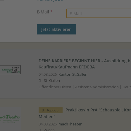
Hochschulpraktikant/-in politis
Top-Job
100% (Bundesamt für Energie BFE)
E-Mail
*
04.08.2026,
Bundesverwaltung
Ittigen
Land-, Forstwirtschaft / Umwelt | Wirtschaftsberei
| Englisch
DEINE KARRIERE BEGINNT HIER - Ausbildung b
Kauffrau/Kaufmann EFZ/EBA
04.08.2026,
Kanton St.Gallen
St. Gallen
Öffentlicher Dienst | Assistenz/Administration | Deu
Praktiker/in PrA "Schauspiel, 
Top-Job
Medien"
04.08.2026,
machTheater
Zürich