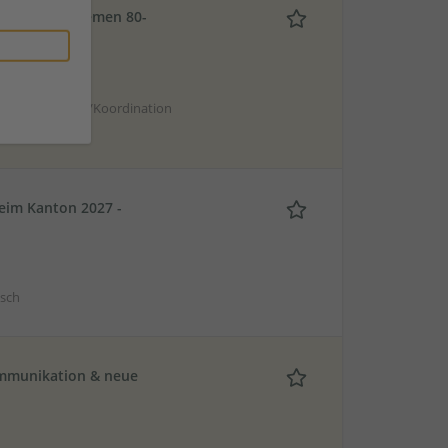
che Energiethemen 80-
ch | Management/Koordination
eim Kanton 2027 -
tsch
Kommunikation & neue