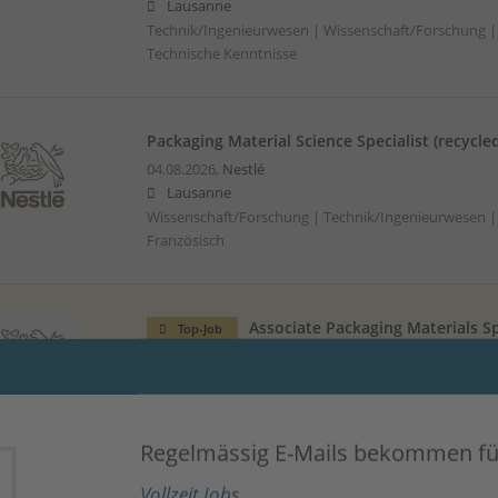
Lausanne
Technik/Ingenieurwesen | Wissenschaft/Forschung | F
Technische Kenntnisse
Packaging Material Science Specialist (recycle
04.08.2026,
Nestlé
Lausanne
Wissenschaft/Forschung | Technik/Ingenieurwesen | 
Französisch
Associate Packaging Materials Sp
Top-Job
04.08.2026,
Nestlé
Lausanne
Technik/Ingenieurwesen | Englisch | Wissenschaftlic
Kunststofftechnik | Papier
Regelmässig E-Mails bekommen fü
Vollzeit Jobs