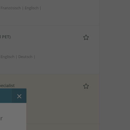
ranzösisch | Englisch |
d PET)
Englisch | Deutsch |
ecialist
he Kenntnisse |
r