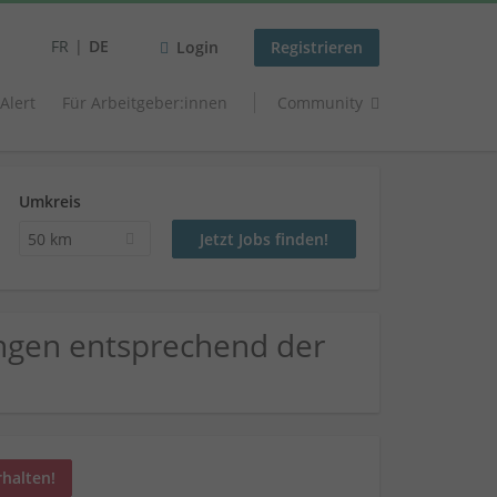
FR
DE
Login
Registrieren
 Alert
Für Arbeitgeber:innen
Community
Umkreis
50 km
ngen entsprechend der
rhalten!