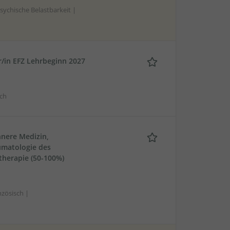
sychische Belastbarkeit |
/in EFZ Lehrbeginn 2027
ch
nnere Medizin,
umatologie des
herapie (50-100%)
zösisch |