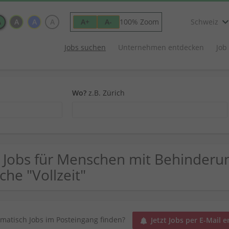
A
A
A
A
100% Zoom
A+
A-
Schweiz
Jobs suchen
Unternehmen entdecken
Job
Wo?
z.B. Zürich
 Jobs für Menschen mit Behinderu
che "Vollzeit"
matisch Jobs im Posteingang finden?
Jetzt Jobs per E-Mail e