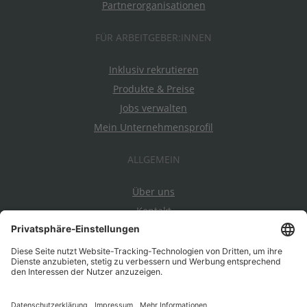
Partnerorganisationen
FÜR ARBEITGEBER:INNEN
Inklusiv rekrutieren
Produkte & Preise
Jobs verwalten
Mein Unternehmensprofil
ALLGEMEIN
Über uns
Kontakt
Datenschutz
Impressum
AGBs