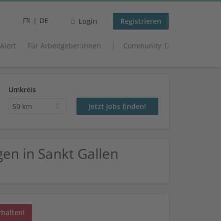
FR
DE
Login
Registrieren
 Alert
Für Arbeitgeber:innen
Community
Umkreis
50 km
en in Sankt Gallen
rhalten!