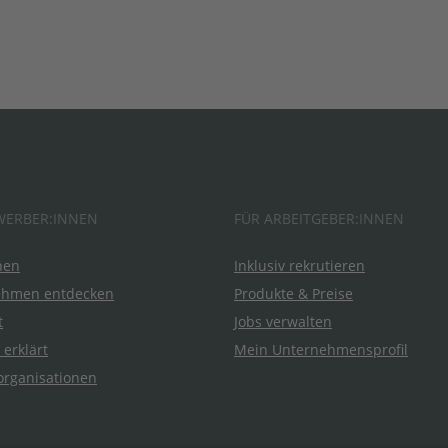
WERBER:INNEN
FÜR ARBEITGEBER:INNEN
hen
Inklusiv rekrutieren
ehmen entdecken
Produkte & Preise
t
Jobs verwalten
 erklärt
Mein Unternehmensprofil
organisationen