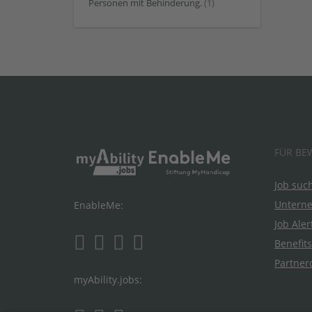
Personen mit Behinderung.
(1)
FÜR BE
Job suc
Untern
EnableMe:
Job Aler
Benefits
Partner
myAbility.jobs: