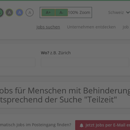
A
A
A
A
100% Zoom
A+
A-
Schweiz
Jobs suchen
Unternehmen entdecken
Job
Wo?
z.B. Zürich
Jobs für Menschen mit Behinderung
tsprechend der Suche "Teilzeit"
matisch Jobs im Posteingang finden?
Jetzt Jobs per E-Mail e