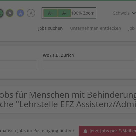
A
A
A
A
100% Zoom
A+
A-
Schweiz
Jobs suchen
Unternehmen entdecken
Job
Wo?
z.B. Zürich
Jobs für Menschen mit Behinderun
che "Lehrstelle EFZ Assistenz/Admi
matisch Jobs im Posteingang finden?
Jetzt Jobs per E-Mail e