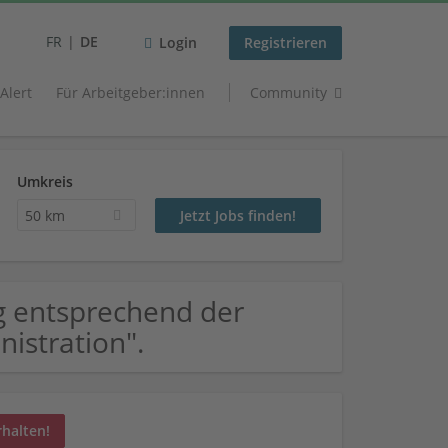
FR
DE
Login
Registrieren
 Alert
Für Arbeitgeber:innen
Community
Umkreis
50 km
g entsprechend der
nistration".
rhalten!