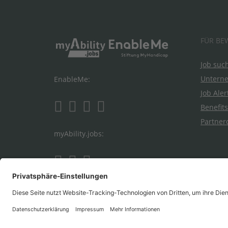
FÜR BE
Job suc
Untern
EnableMe:
Job Aler
Benefits
Partner
myAbility.jobs: