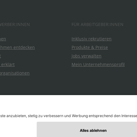
WERBER:INNEN
FÜR ARBEITGEBER:INNEN
hen
Inklusiv rekrutieren
ehmen entdecken
Produkte & Preise
t
Jobs verwalten
 erklärt
Mein Unternehmensprofil
organisationen