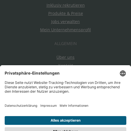
Inklusiv rekrutieren
Produkte & Preise
Jobs verwalten
Mein Unternehmensprofil
ALLGEMEIN
Über uns
Kontakt
Datenschutz
Impressum
AGBs
Ein Projekt von EnableMe & myAbility
|
Entwickelt durch