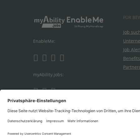
FÜR BE
Job suc
Untern
EnableMe:
Job Aler
Benefits
Partner
myAbility.jobs:
Ein Projekt von EnableMe & myAbility
|
Entwickelt 