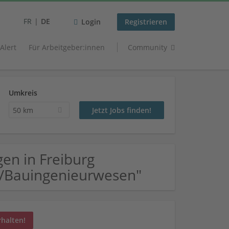
FR
DE
Login
Registrieren
 Alert
Für Arbeitgeber:innen
Community
Umkreis
50 km
en in Freiburg
r/Bauingenieurwesen"
rhalten!