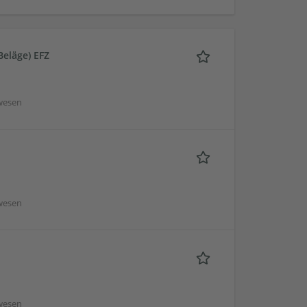
Beläge) EFZ
wesen
wesen
wesen