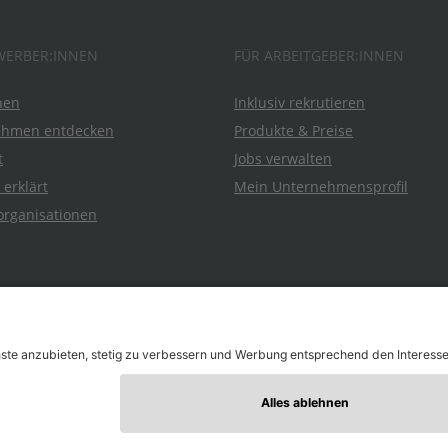
WERBER:INNEN
FÜR ARBEITGEBER:INNEN
hen
Inklusiv rekrutieren
ehmen entdecken
Produkte & Preise
t
Jobs verwalten
 erklärt
Mein Unternehmensprofil
organisationen
durch jobiqo
| Bei Nutzung dieser Seite stimmen Sie den
AGBs
zu.