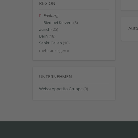
REGION
Freiburg
Ried bei Kerzers
(3)
Auto
Zürich
(25)
Bern
(18)
Sankt Gallen
(10)
mehr anzeigen »
UNTERNEHMEN
Weiss+Appetito Gruppe
(3)