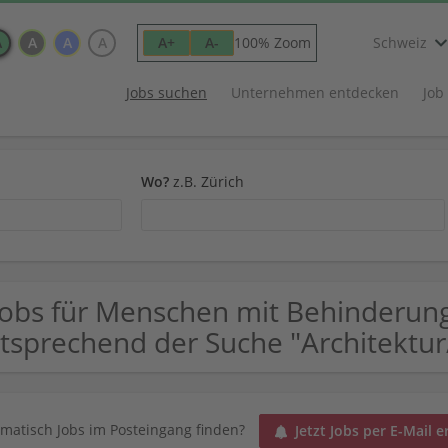
A
A
A
A
100% Zoom
A+
A-
Schweiz
Jobs suchen
Unternehmen entdecken
Job
Wo?
z.B. Zürich
Jobs für Menschen mit Behinderung
tsprechend der Suche "Architektu
matisch Jobs im Posteingang finden?
Jetzt Jobs per E-Mail e