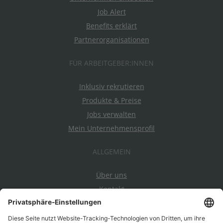
Job Alert
Benefits erklärt
Partnerorganisationen
FÜR ARBEITGEBER:INNEN
Inklusiv rekrutieren
Produkte & Preise
Jobs verwalten
Mein Unternehmensprofil
ALLGEMEIN
Über uns
Kontakt
Datenschutz
Impressum