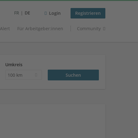
FR
DE
Login
Registrieren
 Alert
Für Arbeitgeber:innen
Community
Umkreis
100 km