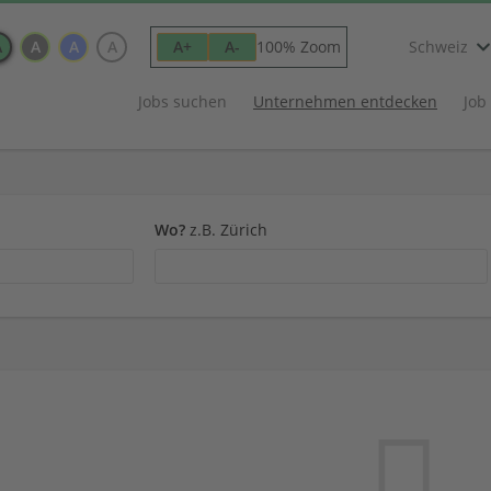
A
A
A
A
100% Zoom
A+
A-
Schweiz
Jobs suchen
Unternehmen entdecken
Job
Wo?
z.B. Zürich