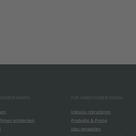
WERBER:INNEN
FÜR ARBEITGEBER:INNEN
hen
Inklusiv rekrutieren
ehmen entdecken
Produkte & Preise
t
Jobs verwalten