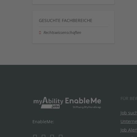
GESUCHTE FACHBEREICHE
Rechtswissenschaften
FÜR BE
Job suc
Untern
EnableMe:
Job Aler