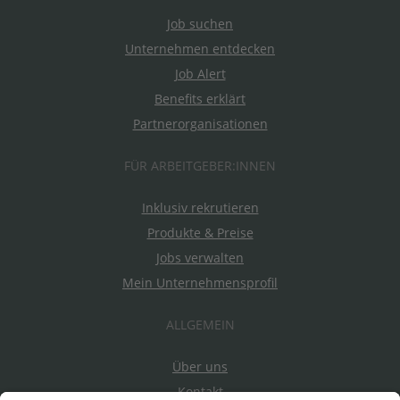
Job suchen
Unternehmen entdecken
Job Alert
Benefits erklärt
Partnerorganisationen
FÜR ARBEITGEBER:INNEN
Inklusiv rekrutieren
Produkte & Preise
Jobs verwalten
Mein Unternehmensprofil
ALLGEMEIN
Über uns
Kontakt