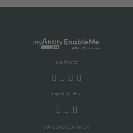
EnableMe:
myAbility.jobs:
FÜR BEWERBER:INNEN