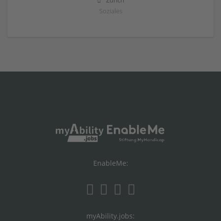
Zürich
Soziales
EnableMe:
myAbility.jobs: