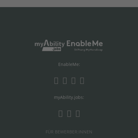
EnableMe:
myAbility.jobs:
FÜR BEWERBER:INNEN