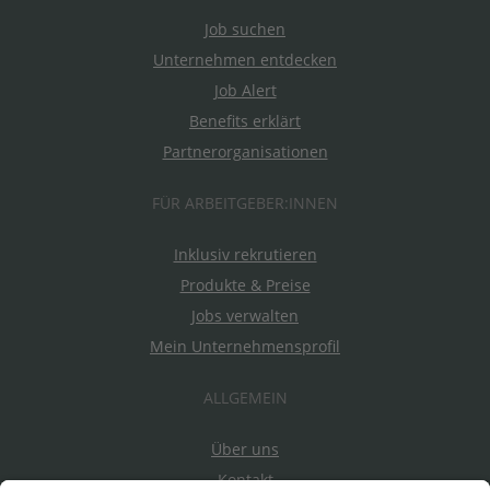
Job suchen
Unternehmen entdecken
Job Alert
Benefits erklärt
Partnerorganisationen
FÜR ARBEITGEBER:INNEN
Inklusiv rekrutieren
Produkte & Preise
Jobs verwalten
Mein Unternehmensprofil
ALLGEMEIN
Über uns
Kontakt