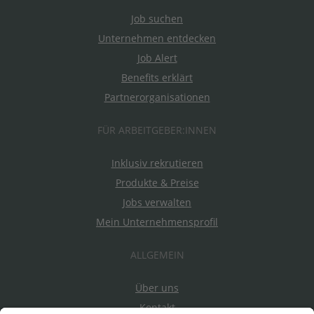
Job suchen
Unternehmen entdecken
Job Alert
Benefits erklärt
Partnerorganisationen
FÜR ARBEITGEBER:INNEN
Inklusiv rekrutieren
Produkte & Preise
Jobs verwalten
Mein Unternehmensprofil
ALLGEMEIN
Über uns
Kontakt