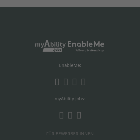
EnableMe:
myAbility.jobs:
FÜR BEWERBER:INNEN