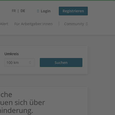
FR
DE
Login
Registrieren
 Alert
Für Arbeitgeber:innen
Community
Umkreis
100 km
uche
uen sich über
inderung.