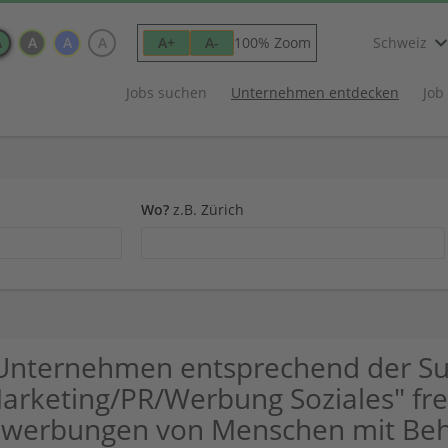
A
A
A
A
100% Zoom
A+
A-
Schweiz
Jobs suchen
Unternehmen entdecken
Job
Wo?
z.B. Zürich
Unternehmen entsprechend der S
arketing/PR/Werbung Soziales" fre
werbungen von Menschen mit Beh