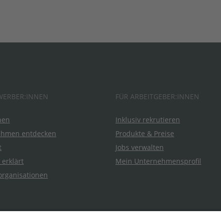
WERBER:INNEN
FÜR ARBEITGEBER:INNEN
hen
Inklusiv rekrutieren
ehmen entdecken
Produkte & Preise
t
Jobs verwalten
 erklärt
Mein Unternehmensprofil
organisationen