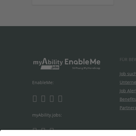
FÜR BE
Job suc
Untern
EnableMe:
Job Aler
Benefits
Partner
myAbility.jobs: