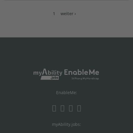
1
weiter ›
EnableMe:
myAbility.jobs: