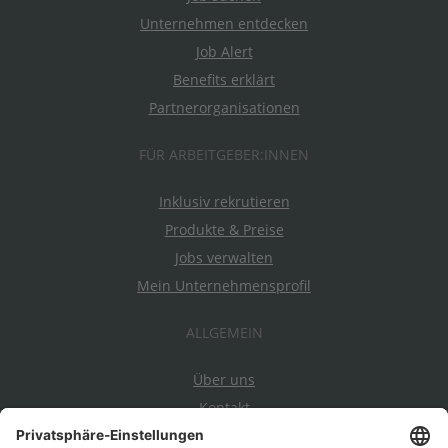
Unternehmen entdecken
Job Alert
Benefits erklärt
Partnerorganisationen
FÜR ARBEITGEBER:INNEN
Inklusiv rekrutieren
Produkte & Preise
Jobs verwalten
Mein Unternehmensprofil
ALLGEMEIN
Über uns
Kontakt
Datenschutz