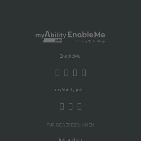
EnableMe:
myAbility.jobs:
FÜR BEWERBER:INNEN
Job suchen