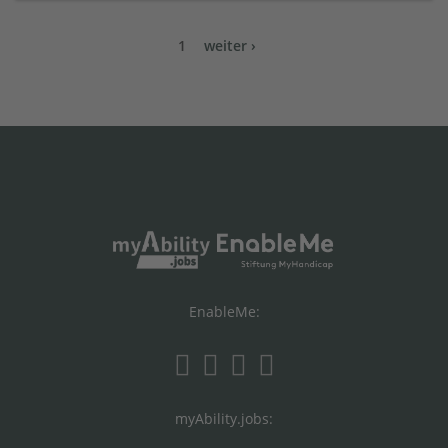
1
weiter ›
EnableMe:
myAbility.jobs: