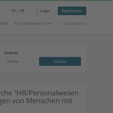
FR
DE
Login
Registrieren
 Alert
Für Arbeitgeber:innen
Community
Umkreis
100 km
uche "HR/Personalwesen
ngen von Menschen mit