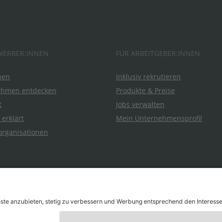
WERBER:INNEN
FÜR ARBEITGEBER:INNEN
hen
Inklusiv rekrutieren
ehmen entdecken
Produkte & Preise
t
Jobs verwalten
 erklärt
Mein Unternehmensprofil
organisationen