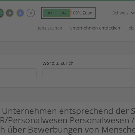
A
A
A
A
100% Zoom
A+
A-
Schweiz
Jobs suchen
Unternehmen entdecken
Job
Wo?
z.B. Zürich
 Unternehmen entsprechend der 
R/Personalwesen Personalwesen / 
ch über Bewerbungen von Mensche