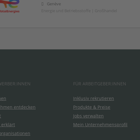
Genève
Energie und Betriebsstoffe | Großhandel
WERBER:INNEN
FÜR ARBEITGEBER:INNEN
hen
Inklusiv rekrutieren
ehmen entdecken
Produkte & Preise
t
Jobs verwalten
 erklärt
Mein Unternehmensprofil
organisationen