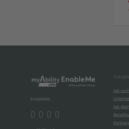
FÜR BE
Job suc
Untern
EnableMe:
Job Aler
Benefits
Partner