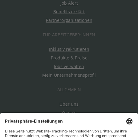
Job Alert
Benefits erklärt
Partnerorganisationen
FÜR ARBEITGEBER:INNEN
Inklusiv rekrutieren
Produkte & Preise
Jobs verwalten
Mein Unternehmensprofil
ALLGEMEIN
Über uns
Kontakt
Datenschutz
Impressum