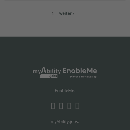
1
weiter ›
EnableMe:
myAbility.jobs: