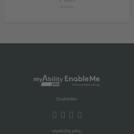
Zürich
Soziales
EnableMe:
myAbility.jobs: