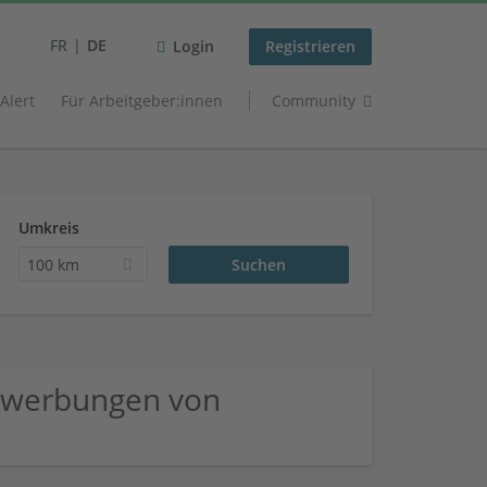
FR
DE
Login
Registrieren
 Alert
Für Arbeitgeber:innen
Community
Umkreis
100 km
ewerbungen von