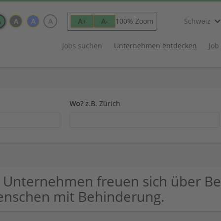
A
A
A
A
100% Zoom
A+
A-
Schweiz
Jobs suchen
Unternehmen entdecken
Job
Wo?
z.B. Zürich
 Unternehmen freuen sich über B
nschen mit Behinderung.