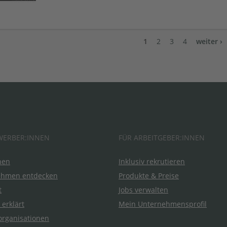
1
2
3
4
weiter ›
WERBER:INNEN
FÜR ARBEITGEBER:INNEN
hen
Inklusiv rekrutieren
ehmen entdecken
Produkte & Preise
t
Jobs verwalten
 erklärt
Mein Unternehmensprofil
organisationen