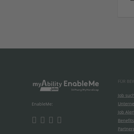
FÜR BE
Job suc
Untern
EnableMe:
Job Aler
Benefits
Partner