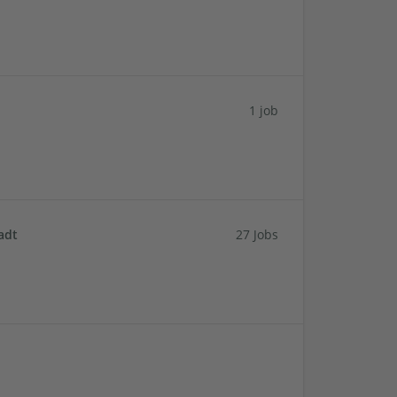
1 job
adt
27 Jobs