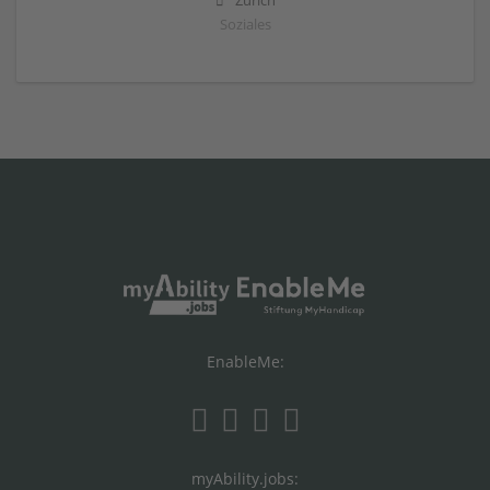
Zürich
Soziales
EnableMe:
myAbility.jobs: